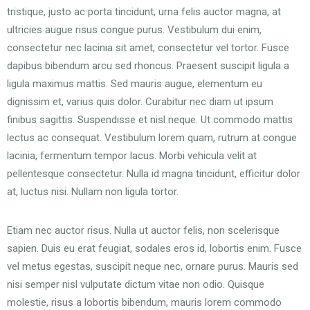
tristique, justo ac porta tincidunt, urna felis auctor magna, at
ultricies augue risus congue purus. Vestibulum dui enim,
consectetur nec lacinia sit amet, consectetur vel tortor. Fusce
dapibus bibendum arcu sed rhoncus. Praesent suscipit ligula a
ligula maximus mattis. Sed mauris augue, elementum eu
dignissim et, varius quis dolor. Curabitur nec diam ut ipsum
finibus sagittis. Suspendisse et nisl neque. Ut commodo mattis
lectus ac consequat. Vestibulum lorem quam, rutrum at congue
lacinia, fermentum tempor lacus. Morbi vehicula velit at
pellentesque consectetur. Nulla id magna tincidunt, efficitur dolor
at, luctus nisi. Nullam non ligula tortor.
Etiam nec auctor risus. Nulla ut auctor felis, non scelerisque
sapien. Duis eu erat feugiat, sodales eros id, lobortis enim. Fusce
vel metus egestas, suscipit neque nec, ornare purus. Mauris sed
nisi semper nisl vulputate dictum vitae non odio. Quisque
molestie, risus a lobortis bibendum, mauris lorem commodo